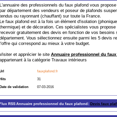
L'annuaire des professionnels du faux plafond vous propose l
par département des vendeurs et poseur de plafonds suspe
tendus ou rayonnant (chauffant) sur toute la France.
Le faux plafond est à la fois un élément d'isolation (phonique
thermique) et de décoration. Ces spécialistes vous propose
recevoir gratuitement des devis en fonction de vos besoins 
département. Vous sélectionnez ensuite parmi les 5 devis r
l'offre qui correspond au mieux à votre budget.
Visiter et apprécier le site
Annuaire professionnel du faux
appartenant à la catégorie
Travaux intérieurs
Url
fauxplafond.fr
Hits
31
Date de validation
07-03-2016
Flux RSS Annuaire professionnel du faux plafond:
Devis faux pla